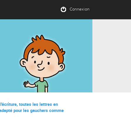
Connexion
écriture, toutes les lettres en
t adapté pour les gauchers comme