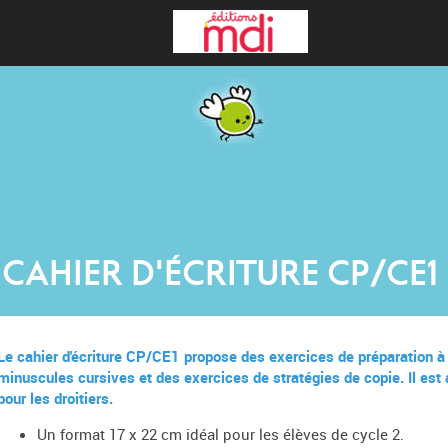
CAHIER D'ÉCRITURE CP/CE1
Le cahier d'écriture CP/CE1 propose des exercices de préparation à l'
minuscules cursives et des exercices de stratégies de copie. Il es
pour les droitiers.
Un format 17 x 22 cm idéal pour les élèves de cycle 2.